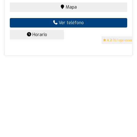
Mapa
Ver teléfono
Horario
4.2
(67 opiniones)