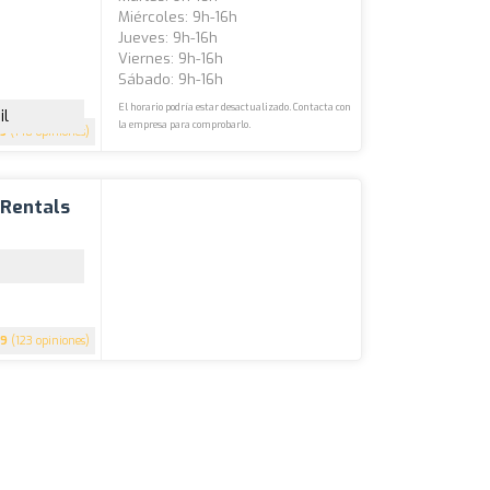
Miércoles: 9h-16h
Jueves: 9h-16h
Viernes: 9h-16h
Sábado: 9h-16h
El horario podría estar desactualizado. Contacta con
il
la empresa para comprobarlo.
5
(148 opiniones)
 Rentals
.9
(123 opiniones)