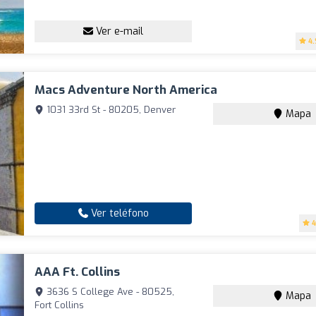
Ver e-mail
4.
Macs Adventure North America
1031 33rd St - 80205, Denver
Mapa
Ver teléfono
4
AAA Ft. Collins
3636 S College Ave - 80525,
Mapa
Fort Collins