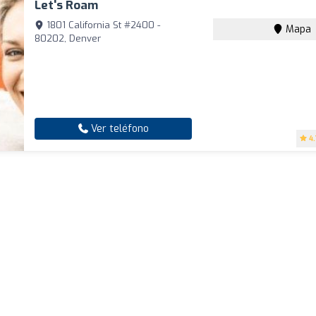
Let's Roam
1801 California St #2400 -
Mapa
80202, Denver
Ver teléfono
4