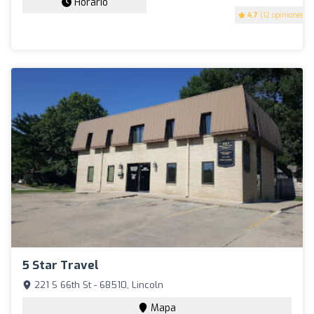
Horario
4.7
(12 opiniones)
5 Star Travel
221 S 66th St - 68510, Lincoln
Mapa