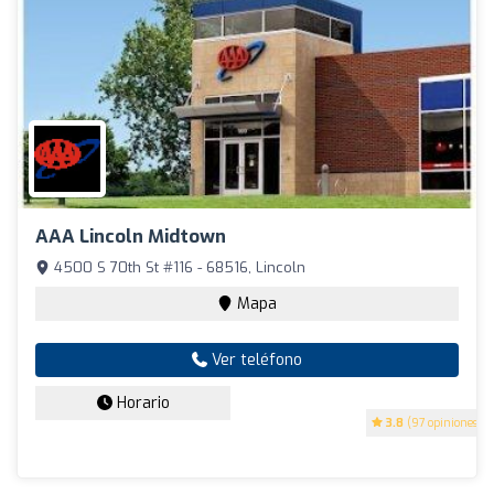
AAA Lincoln Midtown
4500 S 70th St #116 - 68516, Lincoln
Mapa
Ver teléfono
Horario
3.8
(97 opiniones)