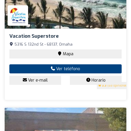
Vacation Superstore
5316 S 132nd St - 68137, Omaha
Mapa
Ver teléfono
Ver e-mail
Horario
3.3
(68 opiniones)