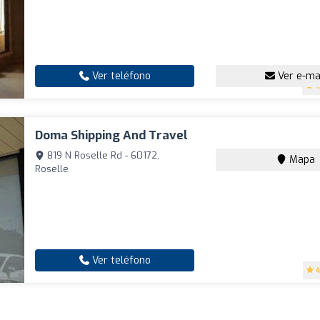
Ver teléfono
Ver e-ma
4
Doma Shipping And Travel
819 N Roselle Rd - 60172,
Mapa
Roselle
Ver teléfono
4