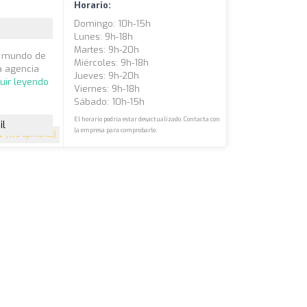
Horario:
Domingo: 10h-15h
Lunes: 9h-18h
Martes: 9h-20h
al mundo de
Miércoles: 9h-18h
a agencia
Jueves: 9h-20h
uir leyendo
Viernes: 9h-18h
Sábado: 10h-15h
El horario podría estar desactualizado. Contacta con
il
la empresa para comprobarlo.
.7
(198 opiniones)