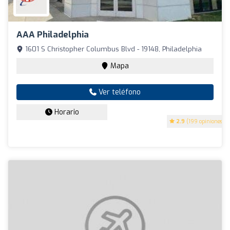
AAA Philadelphia
1601 S Christopher Columbus Blvd - 19148, Philadelphia
Mapa
Ver teléfono
Horario
2.9
(199 opiniones)