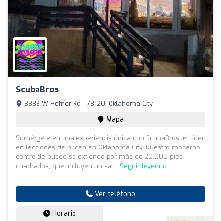
ScubaBros
3333 W Hefner Rd - 73120, Oklahoma City
Mapa
Sumérgete en una experiencia única con ScubaBros, el líder
en lecciones de buceo en Oklahoma City. Nuestro moderno
centro de buceo se extiende por más de 20,000 pies
cuadrados, que incluyen un sal...
Seguir leyendo
Ver teléfono
Horario