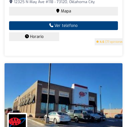
12325 N May Ave #118 - 73120, Oklahoma City
Mapa
Ver teléfono
Horario
4.6
(77 opiniones)