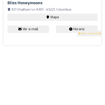
Bliss Honeymoons
921 Chatham Ln #301 - 43221, Columbus
Mapa
Ver e-mail
Horario
4.9
(116 opiniones)