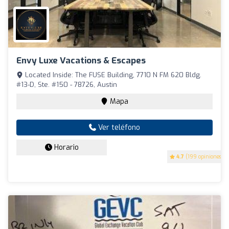
Envy Luxe Vacations & Escapes
Located Inside: The FUSE Building, 7710 N FM 620 Bldg.
#13-D, Ste. #150 - 78726, Austin
Mapa
Ver teléfono
Horario
4.7
(199 opiniones)