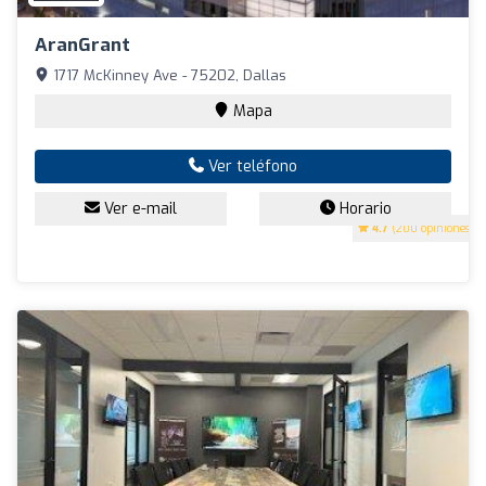
AranGrant
1717 McKinney Ave - 75202, Dallas
Mapa
Ver teléfono
Ver e-mail
Horario
4.7
(200 opiniones)