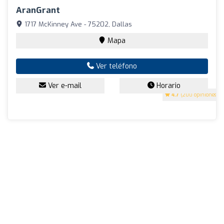
AranGrant
1717 McKinney Ave - 75202, Dallas
Mapa
Ver teléfono
Ver e-mail
Horario
4.7
(200 opiniones)