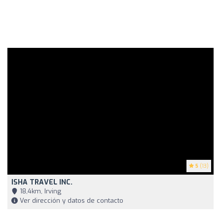
5
(13)
ISHA TRAVEL INC.
18,4km, Irving
Ver dirección y datos de contacto