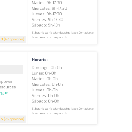
Martes: 9h-17:30
Miércoles: 9h-17:30
Jueves: 9h-17:30
Viernes: 9h-17:30
Sábado: 9h-13h
El horario podría estar desactualizado. Contacta con
la empresa para comprobarlo.
4.3
(62 opiniones)
Horario:
Domingo: 0h-0h
Lunes: 0h-0h
Martes: 0h-0h
empower
Miércoles: 0h-0h
resources
Jueves: 0h-0h
eguir
Viernes: 0h-0h
Sábado: 0h-0h
El horario podría estar desactualizado. Contacta con
la empresa para comprobarlo.
5
(26 opiniones)