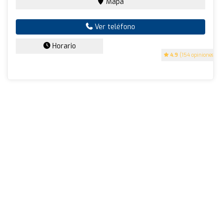
Mapa
Ver teléfono
Horario
4.9
(154 opiniones)