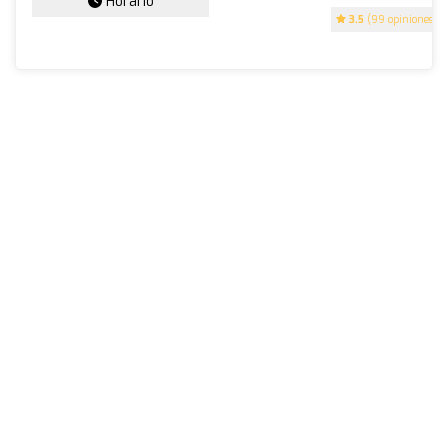
Horario
3.5
(99 opiniones)