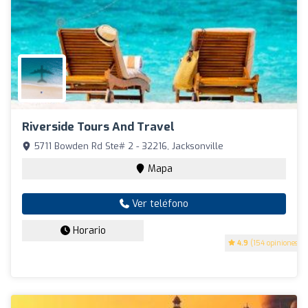
Riverside Tours And Travel
5711 Bowden Rd Ste# 2 - 32216, Jacksonville
Mapa
Ver teléfono
Horario
4.9
(154 opiniones)