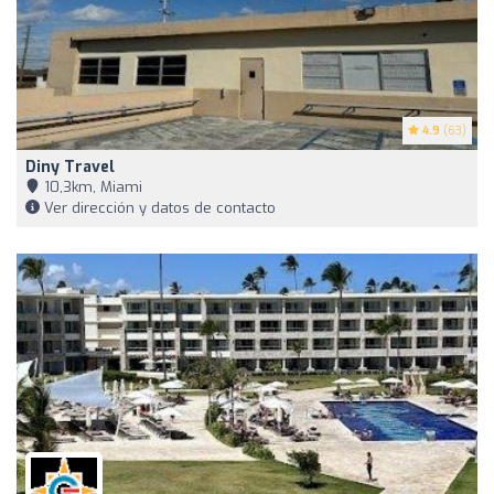
4.9
(63)
Diny Travel
10,3km, Miami
Ver dirección y datos de contacto