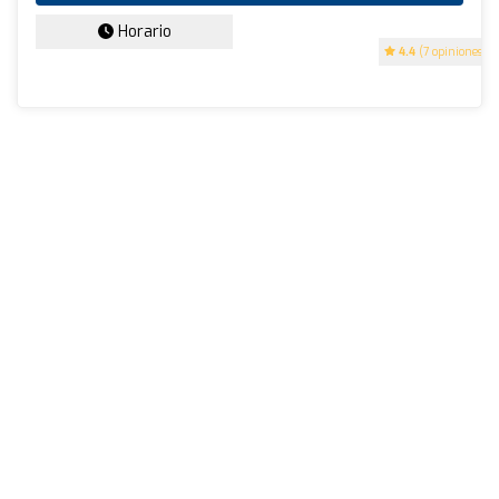
Horario
4.4
(7 opiniones)