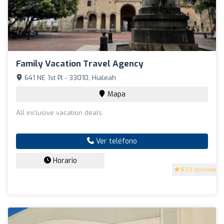
Family Vacation Travel Agency
641 NE 1st Pl - 33010, Hialeah
Mapa
All inclusive vacation deals.
Ver teléfono
Horario
5
(13 opiniones)