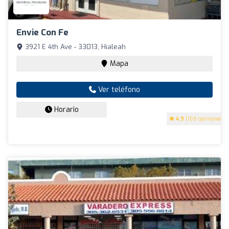
Envie Con Fe
3921 E 4th Ave - 33013, Hialeah
Mapa
Ver teléfono
Horario
4.9
(169 opiniones)