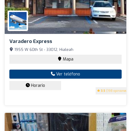
Varadero Express
1955 W 60th St - 33012, Hialeah
Mapa
Ver teléfono
Horario
3.5
(198 opiniones)